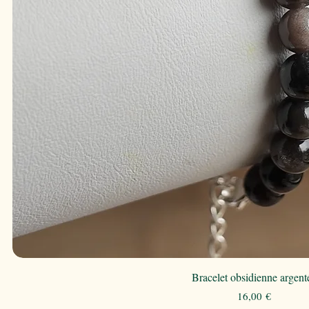
Bracelet obsidienne argent
Prix
16,00 €