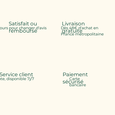
Satisfait ou
Livraison
jours pour changer d'avis
Dès 48€ d'achat en
remboursé
gratuite
France métropolitaine
Service client
Paiement
ute, disponible 7j/7
Carte
sécurisé
bancaire