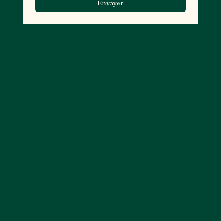
Envoyer
MENU
Toutes nos pierres
Pierres roulées
Cabochons
Pierres brutes
Blog