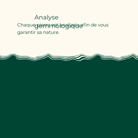
Analyse
Chaque pierre est analysée afin de vous
gemmologique
garantir sa nature.
2022
Recevez des promotions et
des nouveautés en avant-
Un maximum de 1