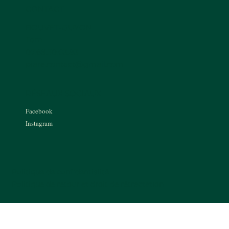
CONTACT
BOUVET-GUYON
Tom
07.68.30.03.83
piare.contact@gmail.com
RÉSEAUX SOCIAUX
Facebook
Instagram
Politique de confidentialité
Politique de retour et droit de rétractation