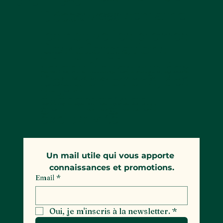
première !
mail par semaine.
Découvrez
les nouvelles pierres
Des informations
qui font leur
scientifiques sur des
entrée sur le marché.
Des promotions, des
sujets
événements en
gemmologiques.
exclusivité.
Un mail utile qui vous apporte 
connaissances et promotions.
Email
*
Oui, je m'inscris à la newsletter.
*