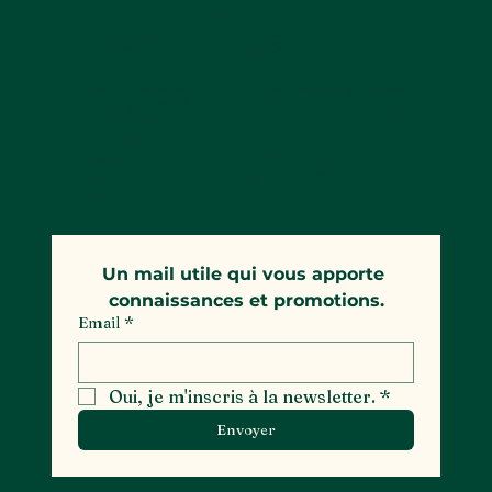
les nouvelles pierres
Des informations
qui font leur
scientifiques sur des
entrée sur le marché.
Des promotions, des
sujets
événements en
gemmologiques.
exclusivité.
Un mail utile qui vous apporte 
connaissances et promotions.
Email
*
Oui, je m'inscris à la newsletter.
*
Envoyer