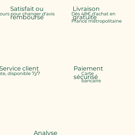
Satisfait ou
Livraison
jours pour changer d'avis
Dès 48€ d'achat en
remboursé
gratuite
France métropolitaine
Service client
Paiement
ute, disponible 7j/7
Carte
sécurisé
bancaire
Analyse