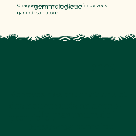
Chaque pierre est analysée afin de vous
gemmologique
garantir sa nature.
2022
Recevez des promotions et
des nouveautés en avant-
Un maximum de 1
première !
mail par semaine.
Découvrez