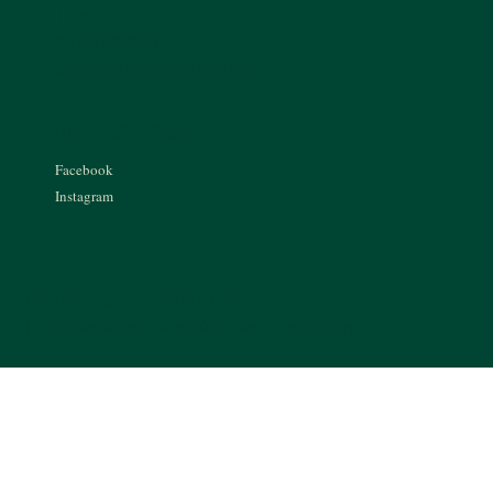
Tom
07.68.30.03.83
piare.contact@gmail.com
RÉSEAUX SOCIAUX
Facebook
Instagram
Politique de confidentialité
Politique de retour et droit de rétractation