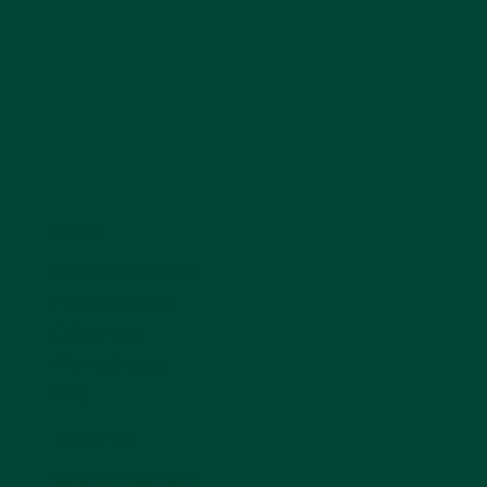
MENU
Toutes nos pierres
Pierres roulées
Cabochons
Pierres brutes
Blog
CONTACT
BOUVET-GUYON