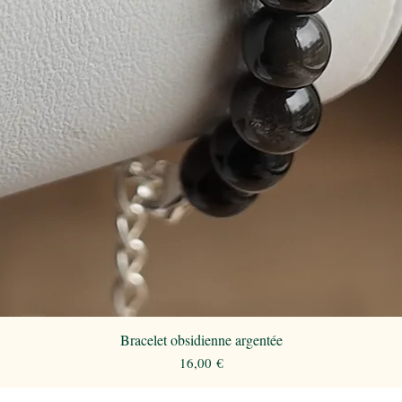
Bracelet obsidienne argentée
Aperçu rapide
Prix
16,00 €