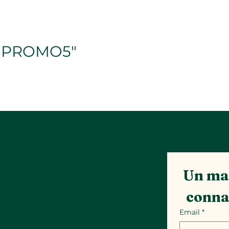
e "PROMO5"
ions et des
Un mai
t-première !
conna
Email
*