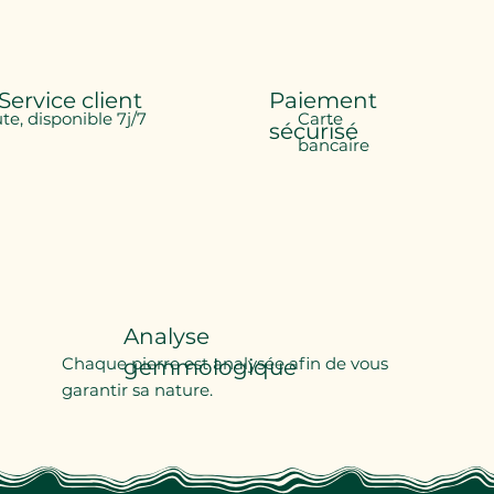
Service client
Paiement
ute, disponible 7j/7
Carte
sécurisé
bancaire
Analyse
Chaque pierre est analysée afin de vous
gemmologique
garantir sa nature.