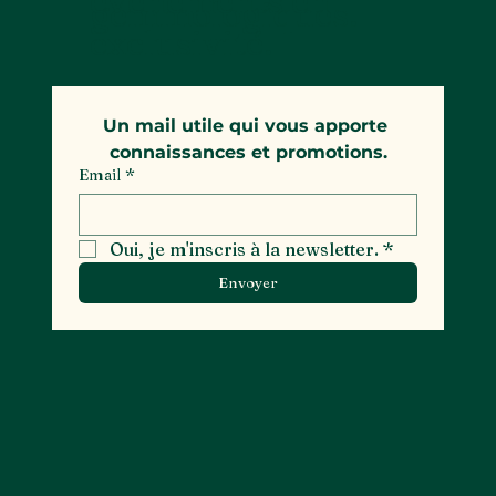
événements en
gemmologiques.
exclusivité.
Un mail utile qui vous apporte 
connaissances et promotions.
Email
*
Oui, je m'inscris à la newsletter.
*
Envoyer