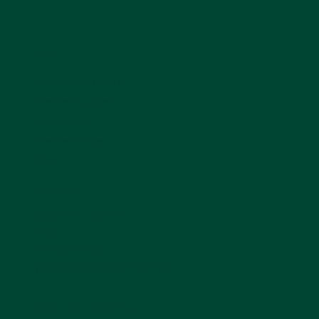
MENU
Toutes nos pierres
Pierres roulées
Cabochons
Pierres brutes
Blog
CONTACT
BOUVET-GUYON
Tom
07.68.30.03.83
piare.contact@gmail.com
RÉSEAUX SOCIAUX