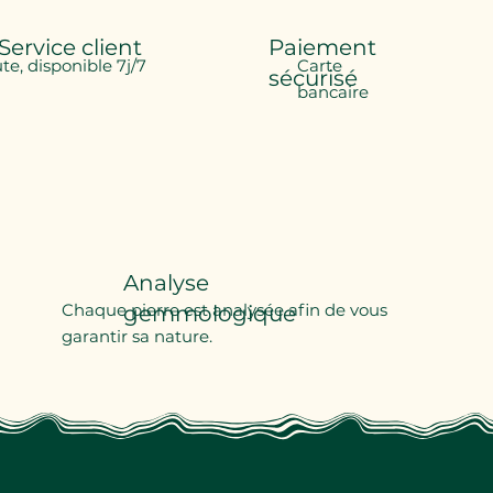
Service client
Paiement
ute, disponible 7j/7
Carte
sécurisé
bancaire
Analyse
Chaque pierre est analysée afin de vous
gemmologique
garantir sa nature.