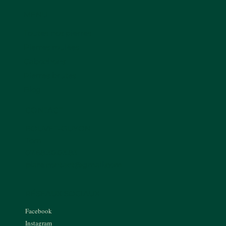
MENU
Toutes nos pierres
Pierres roulées
Cabochons
Pierres brutes
Blog
CONTACT
BOUVET-GUYON
Tom
07.68.30.03.83
piare.contact@gmail.com
RÉSEAUX SOCIAUX
Facebook
Instagram