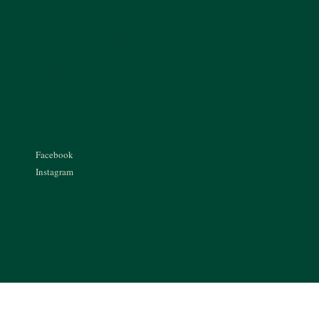
CONTACT
BOUVET-GUYON
Tom
07.68.30.03.83
piare.contact@gmail.com
RÉSEAUX SOCIAUX
Facebook
Instagram
Politique de confidentialité
Politique de retour et droit de rétractation