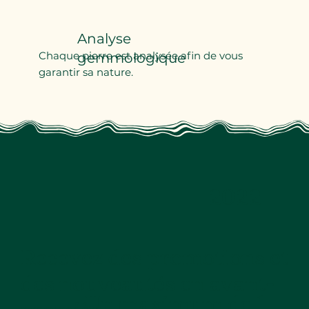
Analyse
Chaque pierre est analysée afin de vous
gemmologique
garantir sa nature.
2022
Recevez des promotions et
des nouveautés en avant-
Un maximum de 1