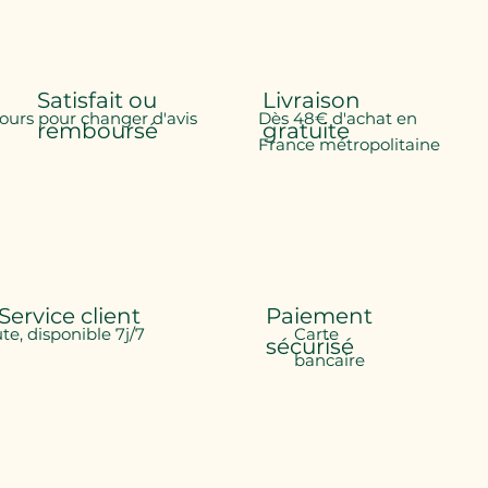
Satisfait ou
Livraison
jours pour changer d'avis
Dès 48€ d'achat en
remboursé
gratuite
France métropolitaine
Service client
Paiement
ute, disponible 7j/7
Carte
sécurisé
bancaire