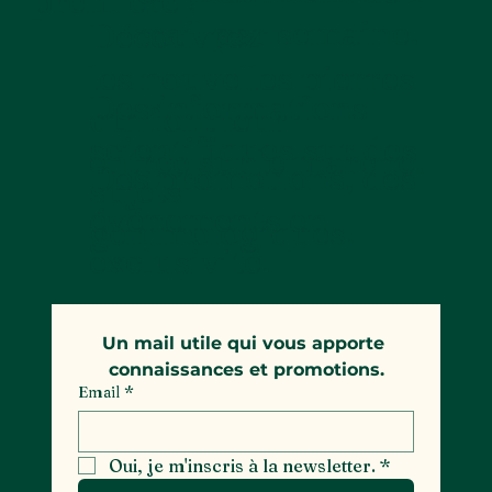
première !
mail par semaine.
Découvrez
les nouvelles pierres
Des informations
qui font leur
scientifiques sur des
entrée sur le marché.
Des promotions, des
sujets
événements en
gemmologiques.
exclusivité.
Un mail utile qui vous apporte 
connaissances et promotions.
Email
*
Oui, je m'inscris à la newsletter.
*