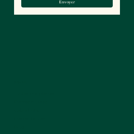
Envoyer
MENU
Toutes nos pierres
Pierres roulées
Cabochons
Pierres brutes
Blog