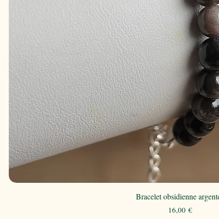
Bracelet obsidienne argent
Prix
16,00 €