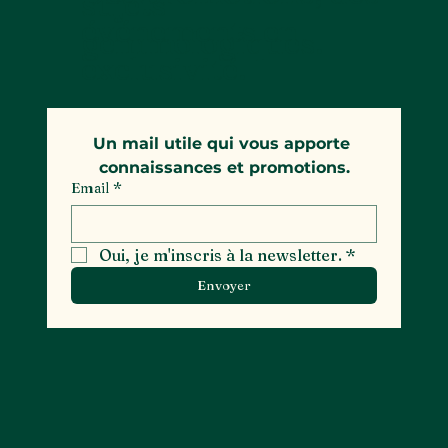
sujets
événements en
gemmologiques.
exclusivité.
Un mail utile qui vous apporte 
connaissances et promotions.
Email
*
Oui, je m'inscris à la newsletter.
*
Envoyer