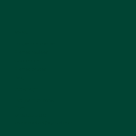
MENU
Toutes nos pierres
Pierres roulées
Cabochons
Pierres brutes
Blog
CONTACT
BOUVET-GUYON
Tom
07.68.30.03.83
piare.contact@gmail.com