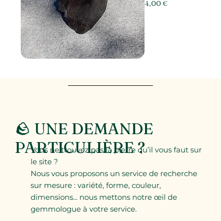
Prix
4,00 €
🪨 UNE DEMANDE
PARTICULIÈRE ?
Vous ne trouvez pas la pierre qu’il vous faut sur
le site ?
Nous vous proposons un service de recherche
sur mesure : variété, forme, couleur,
dimensions... nous mettons notre œil de
gemmologue à votre service.