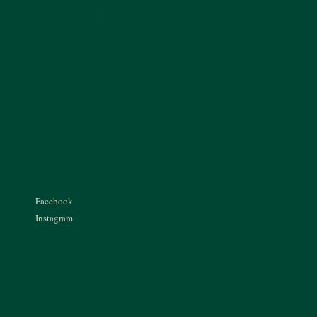
Pierres brutes
Blog
CONTACT
BOUVET-GUYON
Tom
07.68.30.03.83
piare.contact@gmail.com
RÉSEAUX SOCIAUX
Facebook
Instagram
Politique de confidentialité
Politique de retour et droit de rétractation