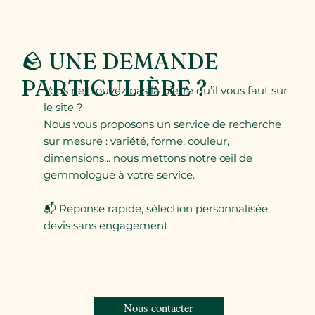
🪨 UNE DEMANDE
PARTICULIÈRE ?
Vous ne trouvez pas la pierre qu’il vous faut sur
le site ?
Nous vous proposons un service de recherche
sur mesure : variété, forme, couleur,
dimensions... nous mettons notre œil de
gemmologue à votre service.
📬 Réponse rapide, sélection personnalisée,
devis sans engagement.
Nous contacter