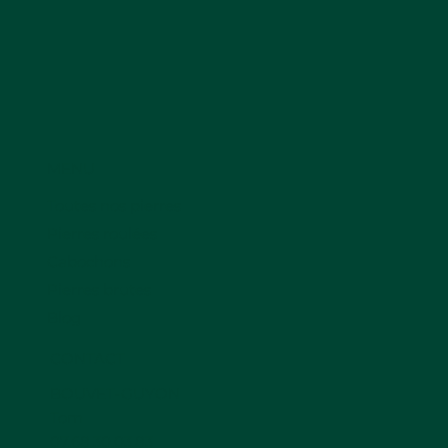
MENU
Toutes nos pierres
Pierres roulées
Cabochons
Pierres brutes
Blog
CONTACT
BOUVET-GUYON
Tom
07.68.30.03.83