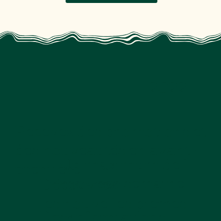
2022
Recevez des promotions et
des nouveautés en avant-
Un maximum de 1
première !
mail par semaine.
Découvrez
les nouvelles pierres
Des informations