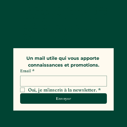
qui font leur
scientifiques sur des
entrée sur le marché.
Des promotions, des
sujets
événements en
gemmologiques.
exclusivité.
Un mail utile qui vous apporte 
connaissances et promotions.
Email
*
Oui, je m'inscris à la newsletter.
*
Envoyer