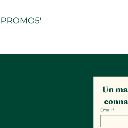
e "PROMO5"
ions et des
Un mai
t-première !
conna
Email
*
e 1