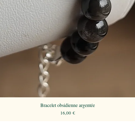
Bracelet obsidienne argentée
Aperçu rapide
Prix
16,00 €