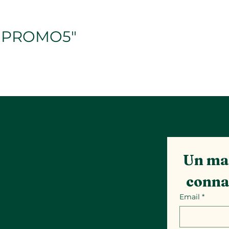
e "PROMO5"
ions et des
Un mai
t-première !
conna
Email
*
e 1