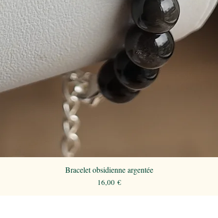
Bracelet obsidienne argentée
Aperçu rapide
Prix
16,00 €