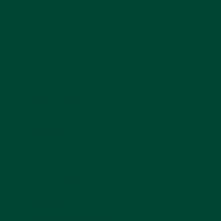
MENU
Toutes nos pierres
Pierres roulées
Cabochons
Pierres brutes
Blog
CONTACT
BOUVET-GUYON
Tom
07.68.30.03.83
piare.contact@gmail.com