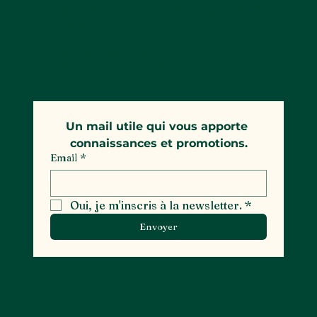
scientifiques sur des
entrée sur le marché.
Des promotions, des
sujets
événements en
gemmologiques.
exclusivité.
Un mail utile qui vous apporte 
connaissances et promotions.
Email
*
Oui, je m'inscris à la newsletter.
*
Envoyer