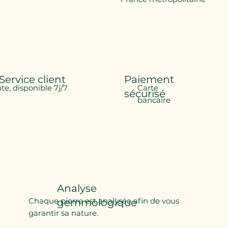
Service client
Paiement
ute, disponible 7j/7
Carte
sécurisé
bancaire
Analyse
Chaque pierre est analysée afin de vous
gemmologique
garantir sa nature.