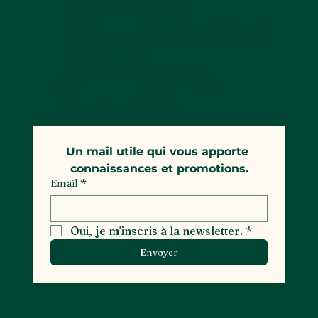
qui font leur
scientifiques sur des
entrée sur le marché.
Des promotions, des
sujets
événements en
gemmologiques.
exclusivité.
Un mail utile qui vous apporte 
connaissances et promotions.
Email
*
Oui, je m'inscris à la newsletter.
*
Envoyer