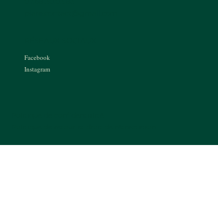
07.68.30.03.83
piare.contact@gmail.com
RÉSEAUX SOCIAUX
Facebook
Instagram
Politique de confidentialité
Politique de retour et droit de rétractation