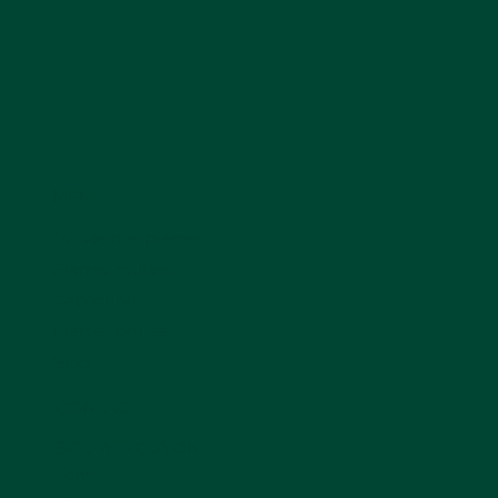
MENU
Toutes nos pierres
Pierres roulées
Cabochons
Pierres brutes
Blog
CONTACT
BOUVET-GUYON
Tom