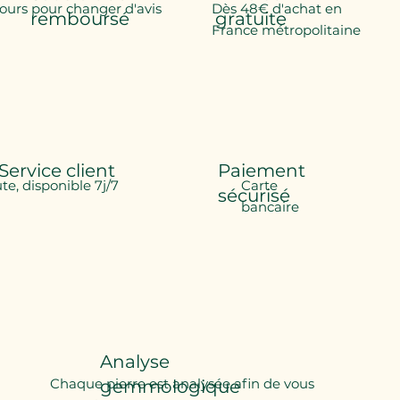
jours pour changer d'avis
Dès 48€ d'achat en
remboursé
gratuite
France métropolitaine
Service client
Paiement
ute, disponible 7j/7
Carte
sécurisé
bancaire
Analyse
Chaque pierre est analysée afin de vous
gemmologique