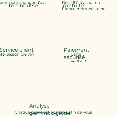
jours pour changer d'avis
Dès 48€ d'achat en
remboursé
gratuite
France métropolitaine
Service client
Paiement
ute, disponible 7j/7
Carte
sécurisé
bancaire
Analyse
Chaque pierre est analysée afin de vous
gemmologique