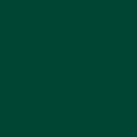
MENU
Toutes nos pierres
Pierres roulées
Cabochons
Pierres brutes
Blog
CONTACT
BOUVET-GUYON
Tom