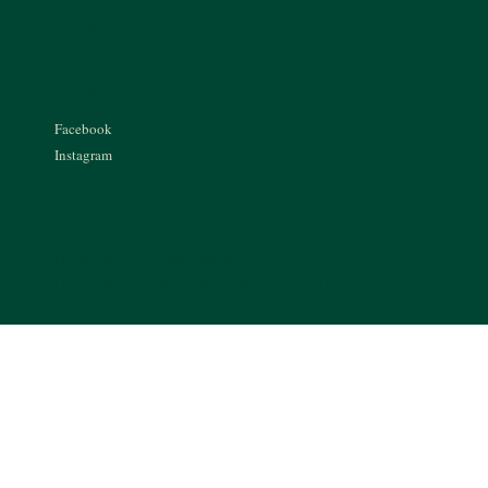
07.68.30.03.83
piare.contact@gmail.com
RÉSEAUX SOCIAUX
Facebook
Instagram
Politique de confidentialité
Politique de retour et droit de rétractation