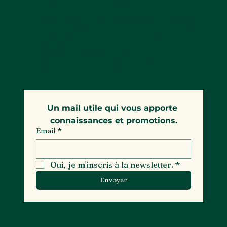
qui font leur
scientifiques sur des
entrée sur le marché.
Des promotions, des
sujets
événements en
gemmologiques.
exclusivité.
Un mail utile qui vous apporte 
connaissances et promotions.
Email
*
Oui, je m'inscris à la newsletter.
*
Envoyer