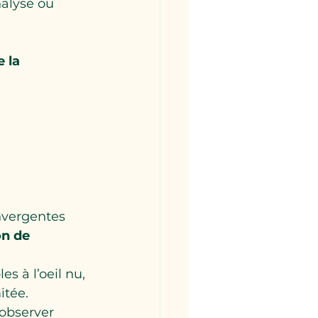
nalyse ou 
 la 
nvergentes 
n de 
s à l’oeil nu, 
itée.
observer 