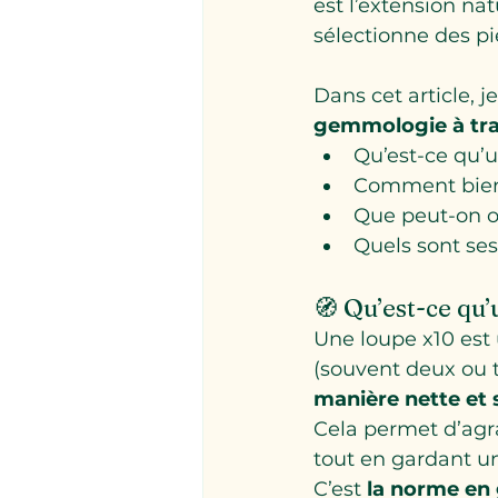
est l’extension na
sélectionne des pi
Dans cet article, 
gemmologie à tra
Qu’est-ce qu’u
Comment bien l
Que peut-on o
Quels sont ses
🧭 Qu’est-ce qu’
Une loupe x10 est
(souvent deux ou t
manière nette et 
Cela permet d’agran
tout en gardant u
C’est 
la norme en