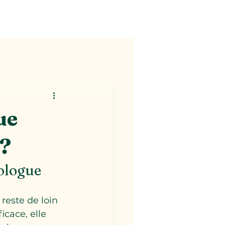
ue
 ?
mologue
 reste de loin 
icace, elle 