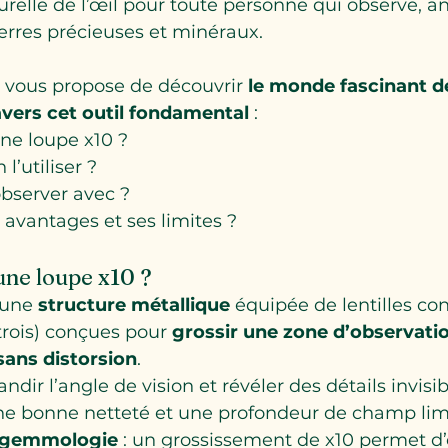
turelle de l’œil pour toute personne qui observe, a
erres précieuses et minéraux.
je vous propose de découvrir 
le monde fascinant de
vers cet outil fondamental
 :
ne loupe x10 ?
’utiliser ?
bserver avec ?
 avantages et ses limites ?
une loupe x10 ?
 une 
structure métallique
 équipée de lentilles co
rois) conçues pour 
grossir une zone d’observatio
sans distorsion
.
dir l’angle de vision et révéler des détails invisible
ne bonne netteté et une profondeur de champ lim
 gemmologie
 : un grossissement de x10 permet d’