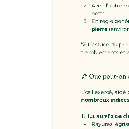
Avec l’autre m
nette.
En règle génér
pierre
 (enviro
💡 L’astuce du pro 
tremblements et am
🔎 Que peut-on 
L’œil exercé, aidé
nombreux indices s
1. 
La surface de
Rayures, égrisu