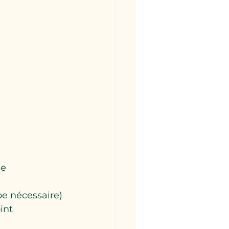
ue
pe nécessaire)
int