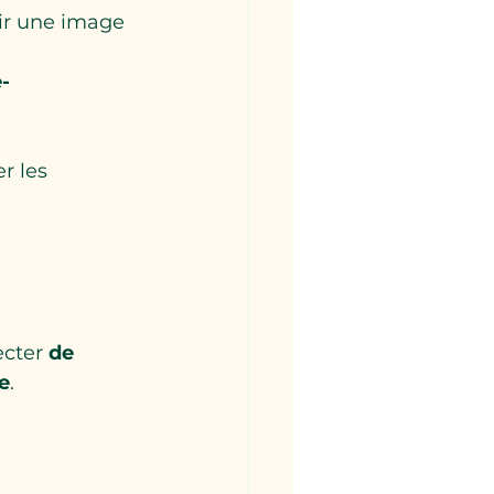
ir une image 
-
r les 
cter 
de 
re
.