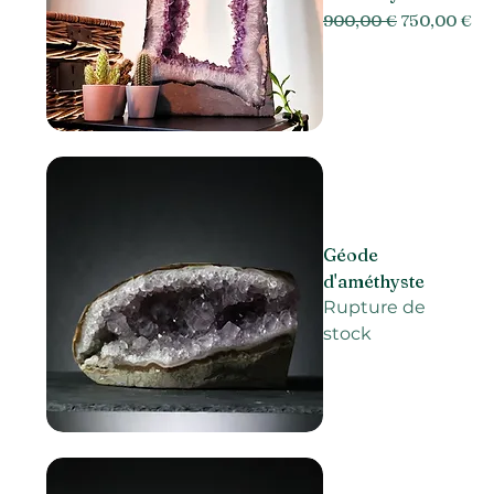
Prix original
Prix promo
900,00 €
750,00 €
Géode
d'améthyste
Rupture de
stock