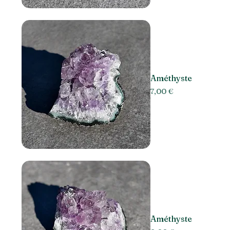
Améthyste
Prix
7,00 €
Améthyste