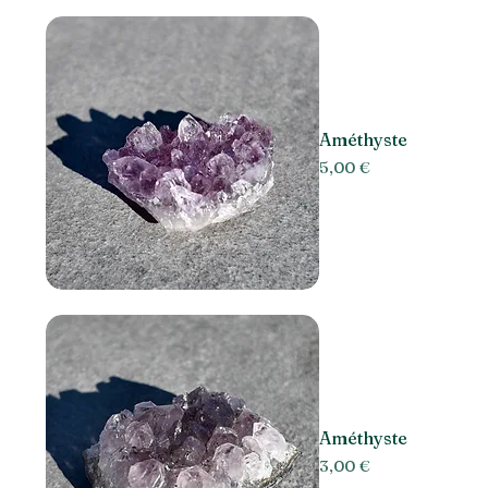
Améthyste
Prix
5,00 €
Améthyste
Prix
3,00 €