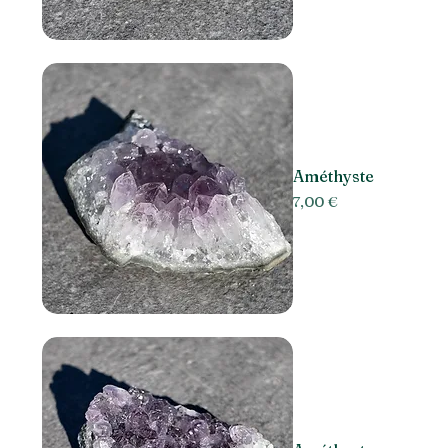
Améthyste
Prix
7,00 €