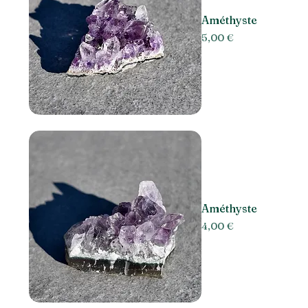
Améthyste
Prix
5,00 €
Améthyste
Prix
4,00 €