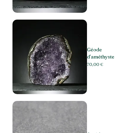
Géode
d'améthyste
Prix
70,00 €