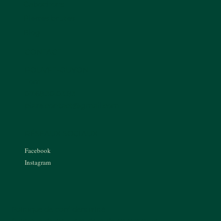
Cabochons
Pierres brutes
Blog
CONTACT
BOUVET-GUYON
Tom
07.68.30.03.83
piare.contact@gmail.com
RÉSEAUX SOCIAUX
Facebook
Instagram
Politique de confidentialité