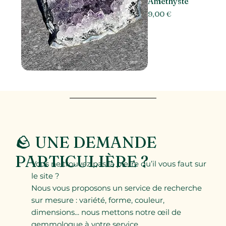
Améthyste
Prix
9,00 €
🪨 UNE DEMANDE
PARTICULIÈRE ?
Vous ne trouvez pas la pierre qu’il vous faut sur
le site ?
Nous vous proposons un service de recherche
sur mesure : variété, forme, couleur,
dimensions... nous mettons notre œil de
gemmologue à votre service.