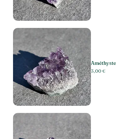
Améthyste
Prix
3,00 €