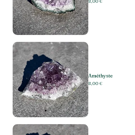
Prix
8,00 €
Améthyste
Prix
8,00 €